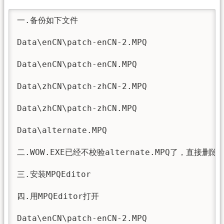
一.备份如下文件

Data\enCN\patch-enCN-2.MPQ

Data\enCN\patch-enCN.MPQ

Data\zhCN\patch-zhCN-2.MPQ

Data\zhCN\patch-zhCN.MPQ

Data\alternate.MPQ

二.WOW.EXE已经不校验alternate.MPQ了，直接删除Dat
三.安装MPQEditor

四.用MPQEditor打开

Data\enCN\patch-enCN-2.MPQ
