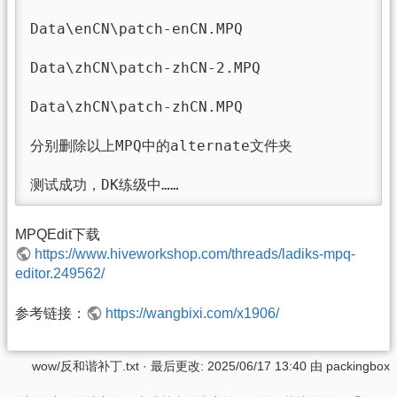
Data\enCN\patch-enCN.MPQ

Data\zhCN\patch-zhCN-2.MPQ

Data\zhCN\patch-zhCN.MPQ

分别删除以上MPQ中的alternate文件夹

测试成功，DK练级中……
MPQEdit下载
https://www.hiveworkshop.com/threads/ladiks-mpq-
editor.249562/
参考链接：
https://wangbixi.com/x1906/
wow/反和谐补丁.txt
· 最后更改:
2025/06/17 13:40
由
packingbox