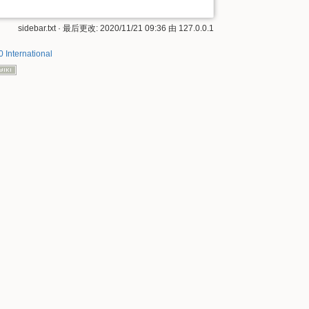
sidebar.txt
· 最后更改:
2020/11/21 09:36
由
127.0.0.1
 International