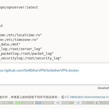
pn/vpnserver:latest

t

ime:/etc/localtime:ro"

e:/etc/timezone:ro"

data:/mnt"

_log:/root/server_log"

_packetlog:/root/packet_log"

_securitylog:/root/security_log"
tps://github.com/SoftEtherVPN/SoftetherVPN-docker
linux/sof
地方外，本维基上的内容按下列许可协议发布：
CC Attribution-Noncommercial 4.0