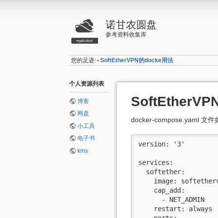
诺甘农圆盘
参考资料收集库
您的足迹:
SoftEtherVPN的docke用法
•
个人资源列表
SoftEtherV
博客
网盘
docker-compose.y
小工具
电子书
version: '3'

kms
services:

  softether:

    image: softetherv
    cap_add:

      - NET_ADMIN

    restart: always

    ports:
