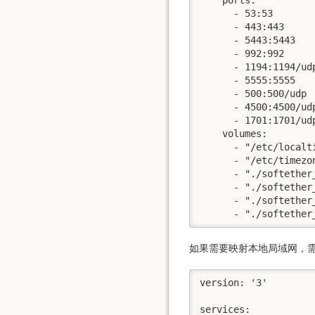
      - 53:53

      - 443:443

      - 5443:5443

      - 992:992

      - 1194:1194/udp
      - 5555:5555

      - 500:500/udp

      - 4500:4500/udp
      - 1701:1701/udp
    volumes:

      - "/etc/localt
      - "/etc/timezon
      - "./softether_
      - "./softether
      - "./softether
      - "./softether
如果需要映射本地局域网，
version: '3'

services:
