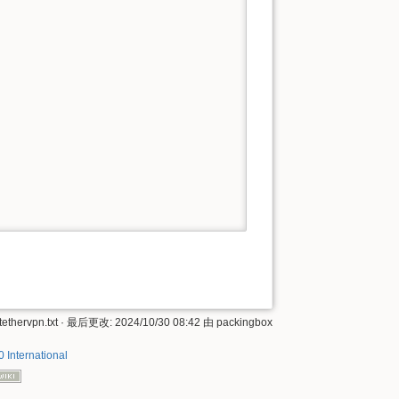
tethervpn.txt
· 最后更改:
2024/10/30 08:42
由
packingbox
 International