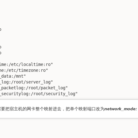






ime:/etc/localtime:ro"

e:/etc/timezone:ro"

data:/mnt"

_log:/root/server_log"

_packetlog:/root/packet_log"

_securitylog:/root/security_log"
需要把宿主机的网卡整个映射进去，把单个映射端口改为
network_mode: