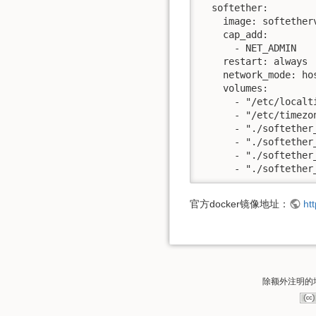
  softether:

    image: softetherv
    cap_add:

      - NET_ADMIN

    restart: always

    network_mode: hos
    volumes:

      - "/etc/localt
      - "/etc/timezon
      - "./softether_
      - "./softether
      - "./softether
      - "./softether
官方docker镜像地址：
ht
除额外注明的