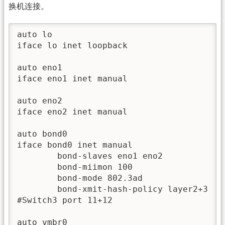
换机连接。
auto lo

iface lo inet loopback

auto eno1

iface eno1 inet manual

auto eno2

iface eno2 inet manual

auto bond0

iface bond0 inet manual

        bond-slaves eno1 eno2

        bond-miimon 100

        bond-mode 802.3ad

        bond-xmit-hash-policy layer2+3

#Switch3 port 11+12

auto vmbr0
