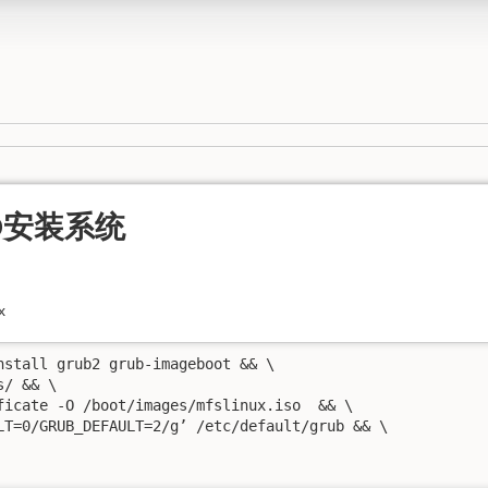
D安装系统
x
nstall grub2 grub-imageboot && \ 

/ && \ 

ficate -O /boot/images/mfslinux.iso  && \ 

LT=0/GRUB_DEFAULT=2/g’ /etc/default/grub && \ 
