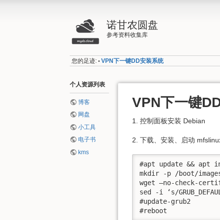
诺甘农圆盘
参考资料收集库
您的足迹:
VPN下一键DD安装系统
•
个人资源列表
VPN下一键D
博客
网盘
1. 控制面板安装 Debian
小工具
2. 下载、安装、启动 mfslinu
电子书
kms
#apt update && apt i
mkdir -p /boot/images
wget –no-check-certi
sed -i ‘s/GRUB_DEFAU
#update-grub2 

#reboot