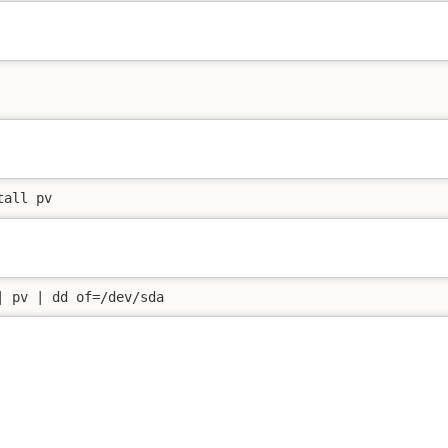
tall pv
| pv | dd of=/dev/sda