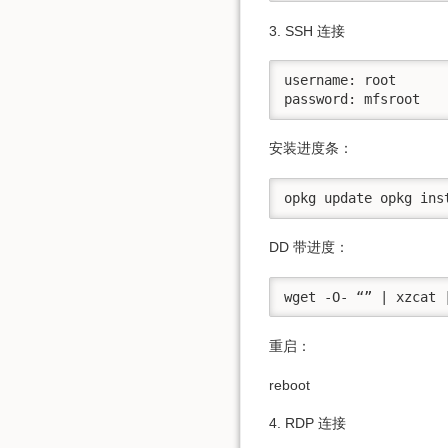
3. SSH 连接
username: root 

password: mfsroot
安装进度条：
opkg update opkg ins
DD 带进度：
wget -O- “” | xzcat 
重启：
reboot
4. RDP 连接