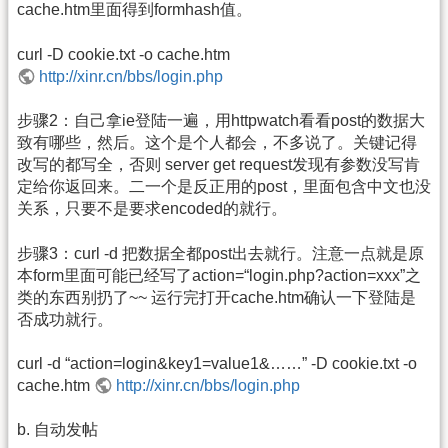
cache.htm里面得到formhash值。
curl -D cookie.txt -o cache.htm
http://xinr.cn/bbs/login.php
步骤2：自己拿ie登陆一遍，用httpwatch看看post的数据大
致有哪些，然后。这个是个人都会，不多说了。关键记得
改写的都写全，否则 server get request发现有参数没写肯
定给你返回来。二一个是反正用的post，里面包含中文也没
关系，只要不是要求encoded的就行。
步骤3：curl -d 把数据全都post出去就行。注意一点就是原
本form里面可能已经写了action=“login.php?action=xxx”之
类的东西别扔了~~ 运行完打开cache.htm确认一下登陆是
否成功就行。
curl -d “action=login&key1=value1&……” -D cookie.txt -o
cache.htm
http://xinr.cn/bbs/login.php
b. 自动发帖