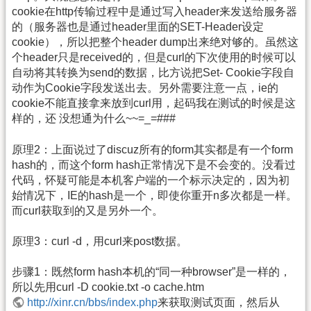
cookie在http传输过程中是通过写入header来发送给服务器
的（服务器也是通过header里面的SET-Header设定
cookie），所以把整个header dump出来绝对够的。虽然这
个header只是received的，但是curl的下次使用的时候可以
自动将其转换为send的数据，比方说把Set- Cookie字段自
动作为Cookie字段发送出去。另外需要注意一点，ie的
cookie不能直接拿来放到curl用，起码我在测试的时候是这
样的，还 没想通为什么~~=_=###
原理2：上面说过了discuz所有的form其实都是有一个form
hash的，而这个form hash正常情况下是不会变的。没看过
代码，怀疑可能是本机客户端的一个标示决定的，因为初
始情况下，IE的hash是一个，即使你重开n多次都是一样。
而curl获取到的又是另外一个。
原理3：curl -d，用curl来post数据。
步骤1：既然form hash本机的“同一种browser”是一样的，
所以先用curl -D cookie.txt -o cache.htm
http://xinr.cn/bbs/index.php
来获取测试页面，然后从