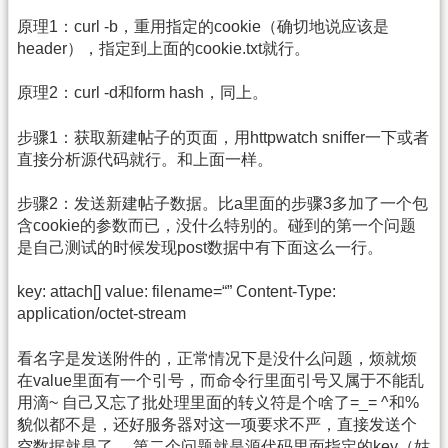
原理1：curl -b，重用指定的cookie（确切地说应该是
header），指定到上面的cookie.txt就行。
原理2：curl -d和form hash，同上。
步骤1：获取新建帖子的页面，用httpwatch sniffer一下或者
直接分析源代码就行。和上面一样。
步骤2：发送新建帖子数据。比a里面的步骤3多加了一个包
含cookie的参数而已，没什么特别的。碰到的第一个问题
是自己测试的时候发现post数据中有下面这么一行。
key: attach[] value: filename=“” Content-Type:
application/octet-stream
看名字是发送附件的，正常情况下是没什么问题，烦就烦
在value里面有一个引号，而命令行里面引号又属于不能乱
用滴~ 自己又忘了批处理里面的转义符是个啥了=_= ^和%
貌似都不是，还好服务器对这一项要求不严，直接发送个
空数据就是了。 第二个问题就是源代码里面指定的key（姑