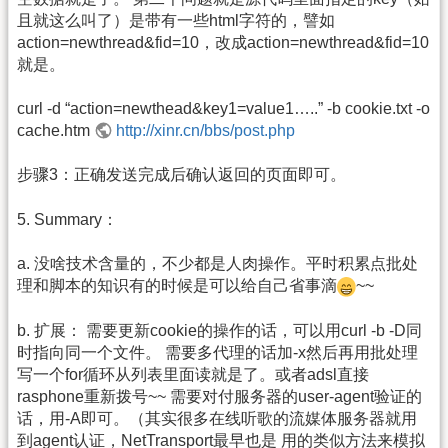
且就这么叫了）是带有一些html字符的，譬如
action=newthread&fid=10，改成action=newthread&fid=10
就是。
curl -d “action=newthead&key1=value1…..” -b cookie.txt -o
cache.htm
http://xinr.cn/bbs/post.php
步骤3：正确发送完成后确认返回的页面即可。
5. Summary：
a. 没啥技术含量的，不少都是人肉操作。平时积累点批处
理和脚本的知识有的时候是可以给自己省事滴
~~
b. 扩展： 需要更新cookie的操作的话，可以用curl -b -D同
时指向同一个文件。 需要多代理的话加-x然后再用批处理
写一个for循环从列表里面读就是了。或者adsl直接
rasphone重新拨号~~ 需要对付服务器的user-agent验证的
话，用-A即可。（其实很多在线听歌的流媒体服务器就用
到agent认证，NetTransport最早也是 用的类似方法来模拟