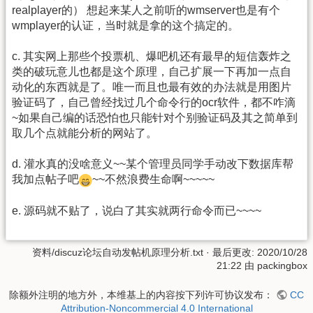
realplayer的） 想起来某人之前听的wmserver也是有个
wmplayer的认证，当时就是拿的这个搞定的。
c. 其实网上那些个投票机、爆吧机还有最早的短信轰炸之
类的破玩意儿也都是这个原理，自己扩展一下再加一点自
动化的东西就是了。唯一而且也最有效的办法就是用图片
验证码了，自己曾经找过几个命令行的ocr软件，都不咋滴
~如果自己编的话恐怕也只能针对个别验证码及其之简单到
取几个点就能分析的网站了。
d. 灌水真的没啥意义~~某个管理员同学手动改下数据库帮
我加点帖子吧
~~不然浪费生命啊~~~~~
e. 源码就不贴了，说白了其实就两行命令而已~~~~
资料/discuz论坛自动发帖机原理分析.txt
· 最后更改:
2020/10/28
21:22
由
packingbox
除额外注明的地方外，本维基上的内容按下列许可协议发布：
CC
Attribution-Noncommercial 4.0 International